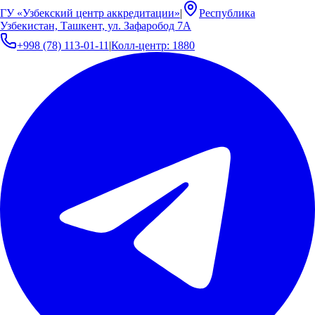
ГУ «Узбекский центр аккредитации»
|
Республика
Узбекистан, Ташкент, ул. Зафаробод 7А
+998 (78) 113-01-11
|
Колл-центр: 1880
Расчет стоимости работ
Расчет стоимости работ