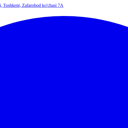
i, Toshkent, Zafarobod ko'chasi 7A
spublikasining muvofiqlikni baholash organlari va metrologiya xizmatla
A