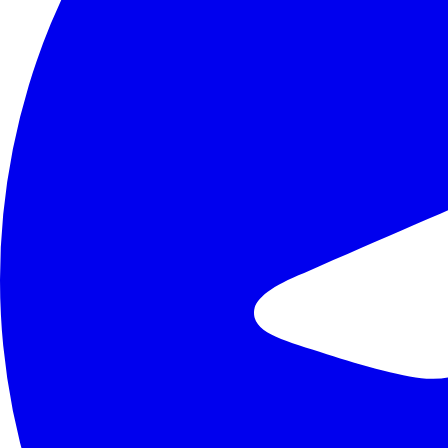
+998 (78) 113-01-11
info@akkred.uz
Tezkor havolalar
Biz haqimizda
Yangiliklar
Kontaktlar
Ushbu saytda e'lon qilingan materiallardan foydalanilganda www.akkr
"O'zbekiston akkreditatsiya markazi" DM
©
2026
.
Barcha huquqlar himoyalangan
CC BY 4.0