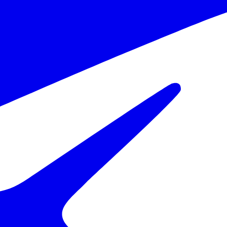
ed.uz ga havola qilish majburiydir.