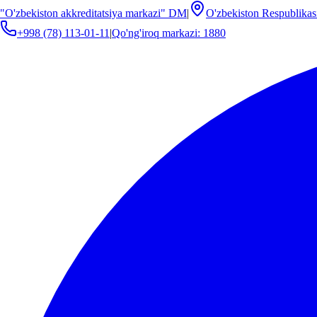
"O'zbekiston akkreditatsiya markazi" DM
|
O'zbekiston Respublikas
+998 (78) 113-01-11
|
Qo'ng'iroq markazi: 1880
Davriy baholash
Davriy baholash
№
Hujjat nomi
Havola
1
2026
Ko'rish
O‘zbekiston akkreditatsiya markazi" davlat muassasasi O'zbekiston Re
hisoblanadi.
Bog'lanish
O'zbekiston Respublikasi, Toshkent, Zafarobod ko'chasi 7