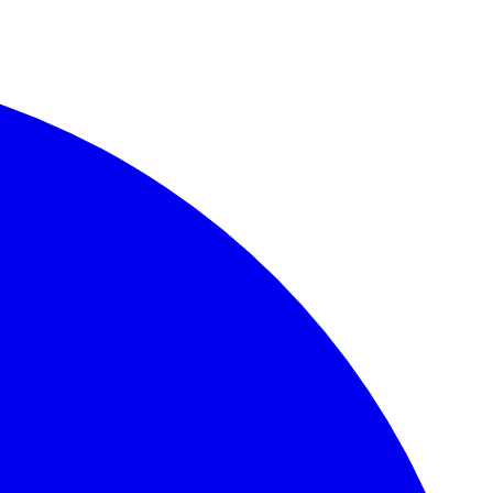
rini akkreditatsiyadan o‘tkazish bo'yicha yagona vakolatli organ